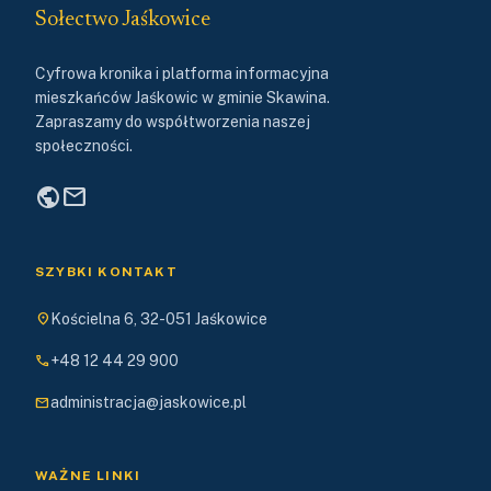
Sołectwo Jaśkowice
Cyfrowa kronika i platforma informacyjna
mieszkańców Jaśkowic w gminie Skawina.
Zapraszamy do współtworzenia naszej
społeczności.
public
mail
SZYBKI KONTAKT
location_on
Kościelna 6, 32-051 Jaśkowice
phone
+48 12 44 29 900
mail
administracja@jaskowice.pl
WAŻNE LINKI