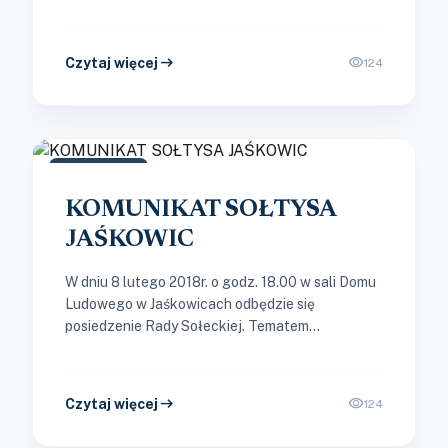
Sandomierz miasto „Ojca Mateusza” – 1 dzień...
arrow_right_alt
visibility
Czytaj więcej
124
06 LUT 2018
KOMUNIKAT SOŁTYSA
JAŚKOWIC
W dniu 8 lutego 2018r. o godz. 18.00 w sali Domu
Ludowego w Jaśkowicach odbędzie się
posiedzenie Rady Sołeckiej. Tematem
posiedzenia będzie; 1. Sprawozdanie z...
arrow_right_alt
visibility
Czytaj więcej
124