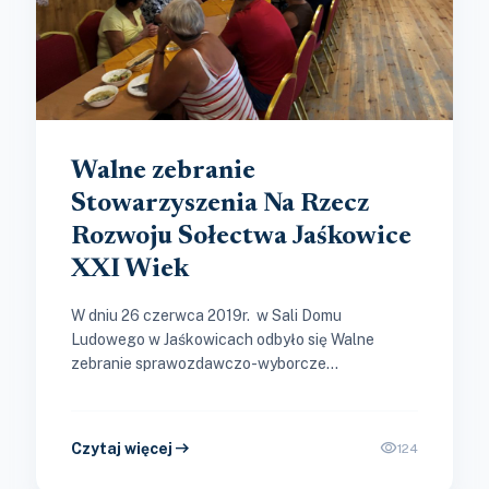
Walne zebranie
Stowarzyszenia Na Rzecz
Rozwoju Sołectwa Jaśkowice
XXI Wiek
W dniu 26 czerwca 2019r. w Sali Domu
Ludowego w Jaśkowicach odbyło się Walne
zebranie sprawozdawczo-wyborcze
Stowarzyszenia Na Rzecz Rozwoju Sołectwa
Jaśkowice XXI Wiek. Wśród...
arrow_right_alt
visibility
Czytaj więcej
124