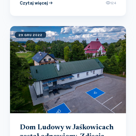
arrow_right_alt
visibility
Czytaj więcej
124
29 GRU 2022
Dom Ludowy w Jaśkowicach