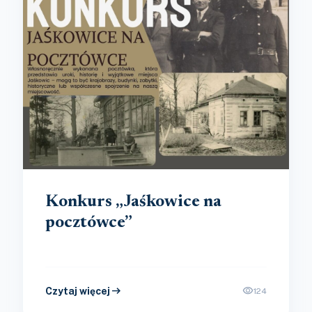
Konkurs „Jaśkowice na
pocztówce”
arrow_right_alt
visibility
Czytaj więcej
124