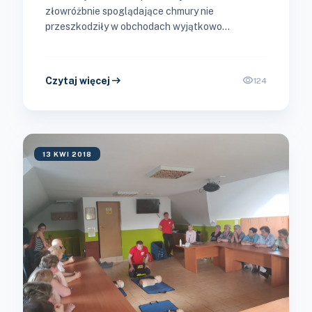
złowróżbnie spoglądające chmury nie
przeszkodziły w obchodach wyjątkowo
barwnych, przepełnionych ludową tradycją i
kolorem regionalnych strojów Dożynek
Gminnych,...
arrow_right_alt
visibility
Czytaj więcej
124
13 KWI 2018