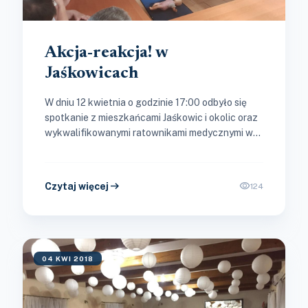
Akcja-reakcja! w
Jaśkowicach
W dniu 12 kwietnia o godzinie 17:00 odbyło się
spotkanie z mieszkańcami Jaśkowic i okolic oraz
wykwalifikowanymi ratownikami medycznymi w
ramach akcji kierowanej do seniorów...
arrow_right_alt
visibility
Czytaj więcej
124
04 KWI 2018