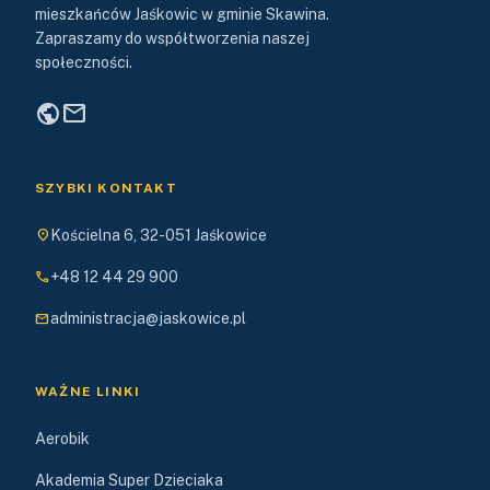
mieszkańców Jaśkowic w gminie Skawina.
Zapraszamy do współtworzenia naszej
społeczności.
public
mail
SZYBKI KONTAKT
location_on
Kościelna 6, 32-051 Jaśkowice
phone
+48 12 44 29 900
mail
administracja@jaskowice.pl
WAŻNE LINKI
Aerobik
Akademia Super Dzieciaka