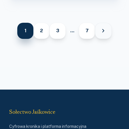
chevron_right
1
2
3
…
7
Sołectwo Jaśkowice
Cyfrowa kronika i platforma informacyjna