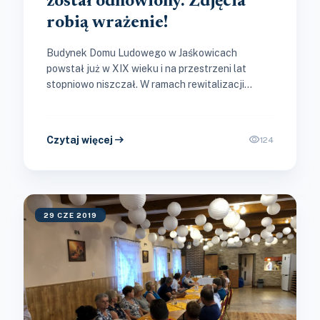
został odnowiony. Zdjęcia
robią wrażenie!
Budynek Domu Ludowego w Jaśkowicach
powstał już w XIX wieku i na przestrzeni lat
stopniowo niszczał. W ramach rewitalizacji
Miasta i Gminy Skawina został gruntownie...
arrow_right_alt
visibility
Czytaj więcej
124
29 CZE 2019