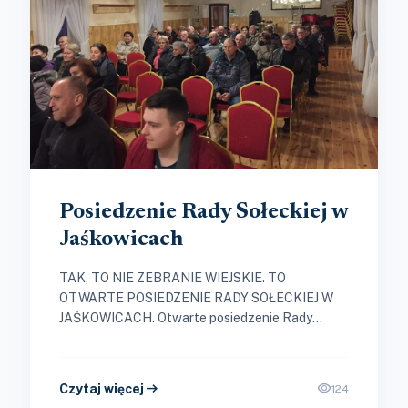
Posiedzenie Rady Sołeckiej w
Jaśkowicach
TAK, TO NIE ZEBRANIE WIEJSKIE. TO
OTWARTE POSIEDZENIE RADY SOŁECKIEJ W
JAŚKOWICACH. Otwarte posiedzenie Rady
Sołeckiej w Jaśkowicach; 09.03.2018r. Udział
wzięło 8 członków Rady, Sołtys...
arrow_right_alt
visibility
Czytaj więcej
124