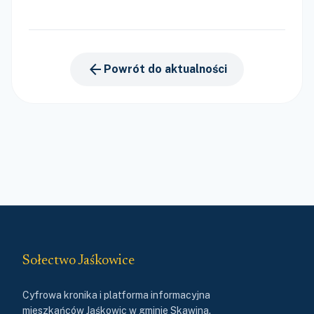
arrow_back
Powrót do aktualności
Sołectwo Jaśkowice
Cyfrowa kronika i platforma informacyjna
mieszkańców Jaśkowic w gminie Skawina.