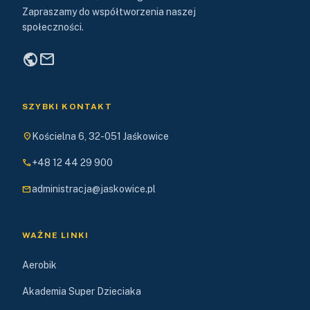
Zapraszamy do współtworzenia naszej
społeczności.
public
mail
SZYBKI KONTAKT
location_on
Kościelna 6, 32-051 Jaśkowice
phone
+48 12 44 29 900
mail
administracja@jaskowice.pl
WAŻNE LINKI
Aerobik
Akademia Super Dzieciaka