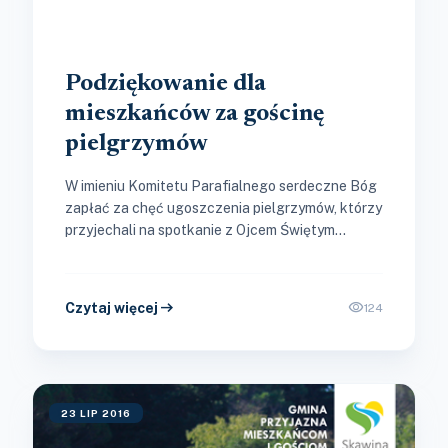
Podziękowanie dla
mieszkańców za gościnę
pielgrzymów
W imieniu Komitetu Parafialnego serdeczne Bóg
zapłać za chęć ugoszczenia pielgrzymów, którzy
przyjechali na spotkanie z Ojcem Świętym
Franciszkiem na Światowy Dzień Młodzieży
2016.\r\n\r\nByło to...
arrow_right_alt
visibility
Czytaj więcej
124
23 LIP 2016