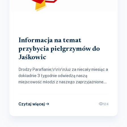
Informacja na temat
przybycia pielgrzymów do
Jaśkowic
Drodzy Parafianie;\r\n\r\nJuż za niecały miesiąc a
dokładnie 3 tygodnie odwiedzą naszą
miejscowość młodzi z naszego zaprzyjaźnionego
kraju – ze Słowacji. Serdecznie dziękuję 38
rodzinom z...
arrow_right_alt
visibility
Czytaj więcej
124