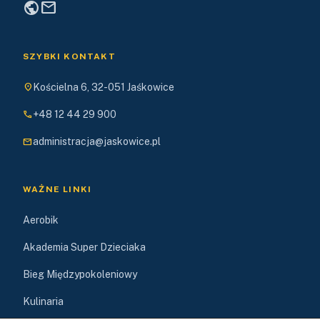
public
mail
SZYBKI KONTAKT
location_on
Kościelna 6, 32-051 Jaśkowice
phone
+48 12 44 29 900
mail
administracja@jaskowice.pl
WAŻNE LINKI
Aerobik
Akademia Super Dzieciaka
Bieg Międzypokoleniowy
Kulinaria