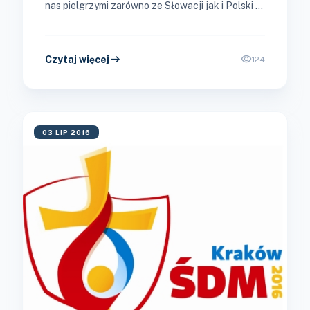
nas pielgrzymi zarówno ze Słowacji jak i Polski z
nad...
arrow_right_alt
visibility
Czytaj więcej
124
03 LIP 2016