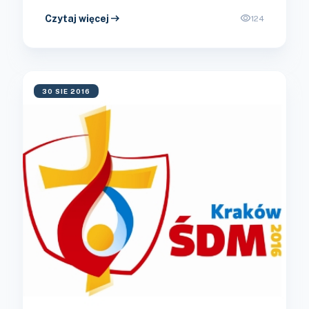
arrow_right_alt
visibility
Czytaj więcej
124
30 SIE 2016