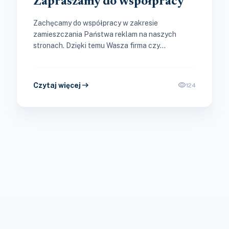
Zapraszamy do współpracy
Zachęcamy do współpracy w zakresie
zamieszczania Państwa reklam na naszych
stronach. Dzięki temu Wasza firma czy
organizacja dotrze do szerokiego grona. Strona
Jaskowice.pl jest odwiedzana...
arrow_right_alt
visibility
Czytaj więcej
124