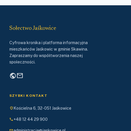
Sołectwo Jaśkowice
Cyfrowa kronika i platforma informacyjna
mieszkańców Jaśkowic w gminie Skawina.
Zapraszamy do współtworzenia naszej
społeczności.
public
mail
SZYBKI KONTAKT
location_on
Kościelna 6, 32-051 Jaśkowice
phone
+48 12 44 29 900
mail
administracja@jaskowice.pl