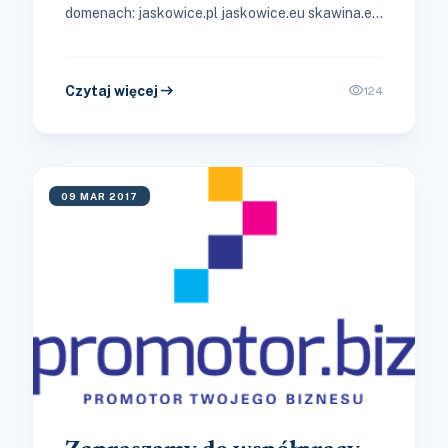
domenach: jaskowice.pl jaskowice.eu skawina.eu
brzeznica.com paszkówka.com wielkiedrogi.eu
Opłata roczna za...
arrow_right_alt
visibility
Czytaj więcej
124
09 MAR 2017