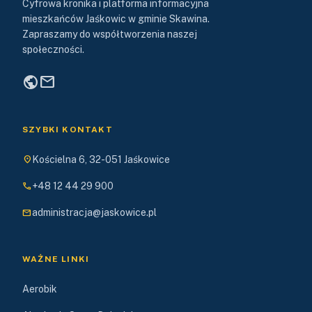
Cyfrowa kronika i platforma informacyjna
mieszkańców Jaśkowic w gminie Skawina.
Zapraszamy do współtworzenia naszej
społeczności.
public
mail
SZYBKI KONTAKT
location_on
Kościelna 6, 32-051 Jaśkowice
phone
+48 12 44 29 900
mail
administracja@jaskowice.pl
WAŻNE LINKI
Aerobik