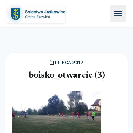
menu
calendar_today
1 LIPCA 2017
boisko_otwarcie (3)