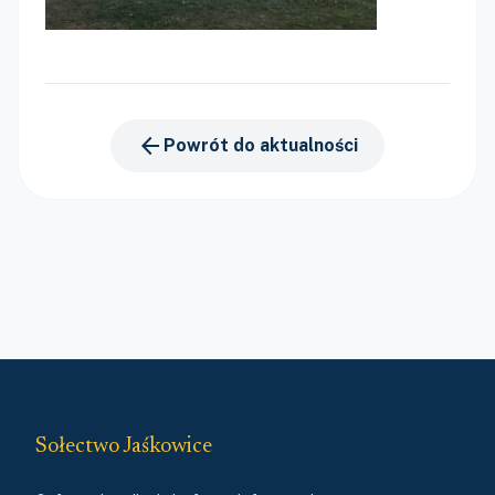
arrow_back
Powrót do aktualności
Sołectwo Jaśkowice