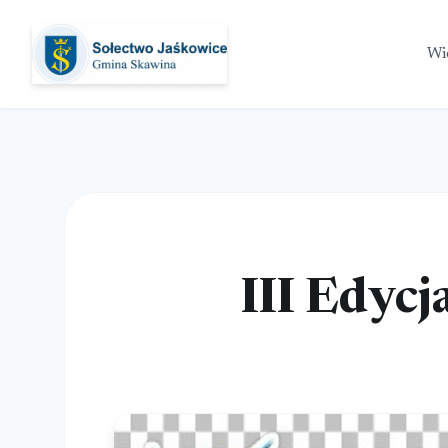
Wie
III Edyc