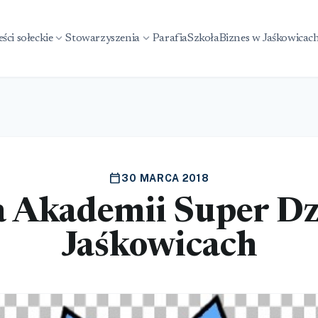
expand_more
expand_more
ści sołeckie
Stowarzyszenia
Parafia
Szkoła
Biznes w Jaśkowicac
calendar_today
30 MARCA 2018
ja Akademii Super Dz
Jaśkowicach