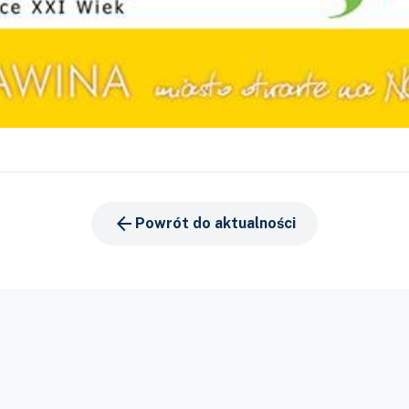
arrow_back
Powrót do aktualności