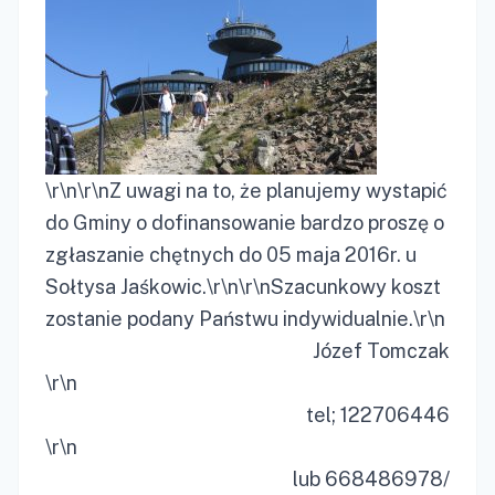
\r\n\r\nZ uwagi na to, że planujemy wystapić
do Gminy o dofinansowanie bardzo proszę o
zgłaszanie chętnych do 05 maja 2016r. u
Sołtysa Jaśkowic.\r\n\r\nSzacunkowy koszt
zostanie podany Państwu indywidualnie.\r\n
Józef Tomczak
\r\n
tel; 122706446
\r\n
lub 668486978/