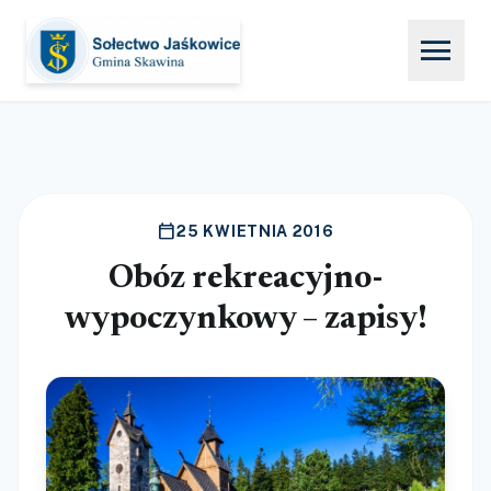
menu
calendar_today
25 KWIETNIA 2016
Obóz rekreacyjno-
wypoczynkowy – zapisy!