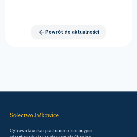
arrow_back
Powrót do aktualności
Sołectwo Jaśkowice
Cyfrowa kronika i platforma informacyjna