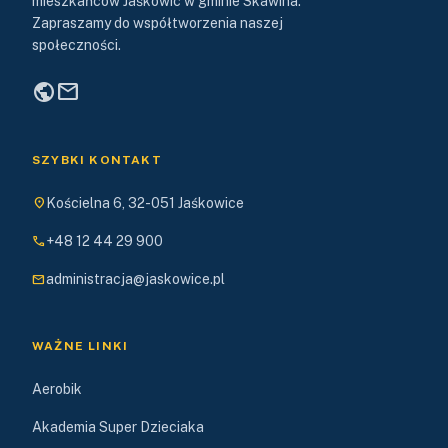
mieszkańców Jaśkowic w gminie Skawina.
Zapraszamy do współtworzenia naszej
społeczności.
public
mail
SZYBKI KONTAKT
location_on
Kościelna 6, 32-051 Jaśkowice
phone
+48 12 44 29 900
mail
administracja@jaskowice.pl
WAŻNE LINKI
Aerobik
Akademia Super Dzieciaka