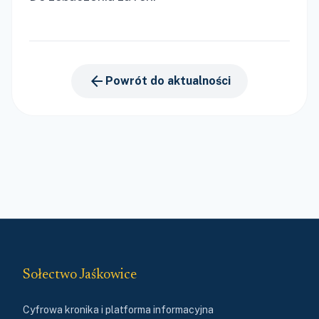
arrow_back
Powrót do aktualności
Sołectwo Jaśkowice
Cyfrowa kronika i platforma informacyjna