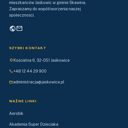
mieszkańców Jaśkowic w gminie Skawina.
Zapraszamy do współtworzenia naszej
społeczności.
public
mail
SZYBKI KONTAKT
location_on
Kościelna 6, 32-051 Jaśkowice
phone
+48 12 44 29 900
mail
administracja@jaskowice.pl
WAŻNE LINKI
Aerobik
Akademia Super Dzieciaka