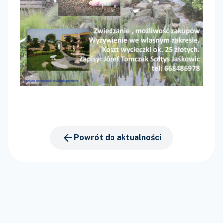
arrow_back
Powrót do aktualności