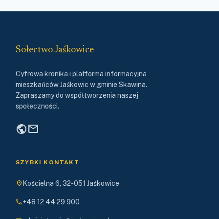
Sołectwo Jaśkowice
Cyfrowa kronika i platforma informacyjna
mieszkańców Jaśkowic w gminie Skawina.
Zapraszamy do współtworzenia naszej
społeczności.
public
mail
SZYBKI KONTAKT
location_on
Kościelna 6, 32-051 Jaśkowice
phone
+48 12 44 29 900