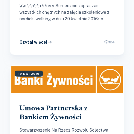
\r\n \r\n\r\n \r\n\r\nSerdecznie zapraszam
wszystkich chętnych na zajęcia szkoleniowe z
nordick-walking w dniu 20 kwietnia 2016r. o
godz. 19,00 Dom Ludowy Jaśkowice.\r\nZajęcia
są bezpłatne, współfinansowane przez...
arrow_right_alt
visibility
Czytaj więcej
124
19 KWI 2016
Umowa Partnerska z
Bankiem Żywności
Stowarzyszenie Na Rzecz Rozwoju Sołectwa