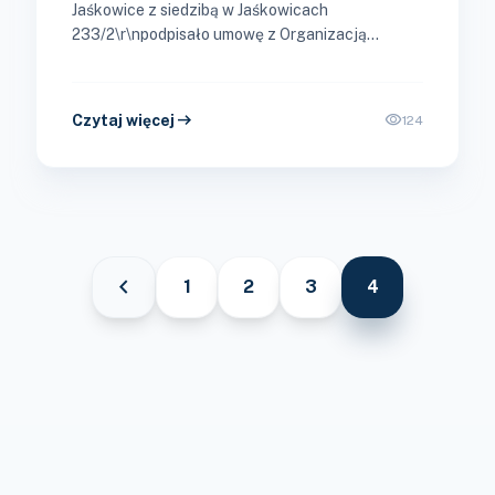
Jaśkowice z siedzibą w Jaśkowicach
233/2\r\npodpisało umowę z Organizacją
Partnerską o zasięgu Regionalnym Bankiem
Żywności w Krakowie z siedzibą ul....
arrow_right_alt
visibility
Czytaj więcej
124
chevron_left
1
2
3
4