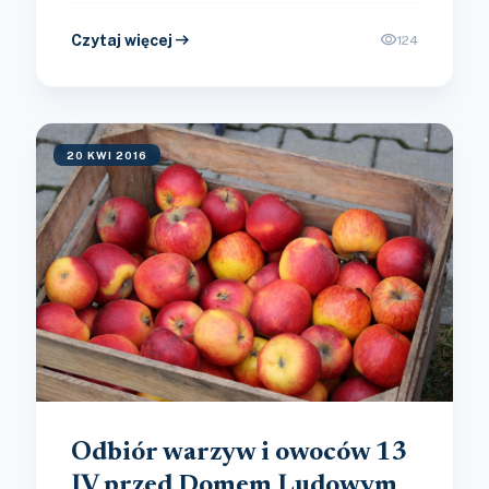
arrow_right_alt
visibility
Czytaj więcej
124
20 KWI 2016
Odbiór warzyw i owoców 13
IV przed Domem Ludowym