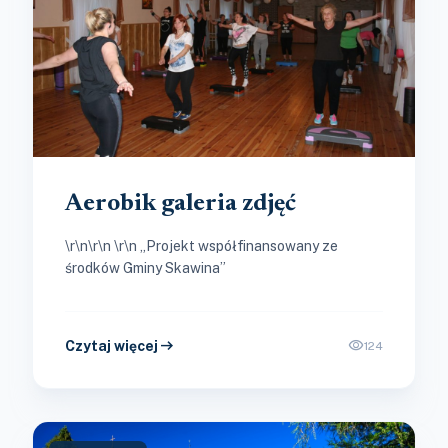
Aerobik galeria zdjęć
\r\n\r\n \r\n „Projekt współfinansowany ze
środków Gminy Skawina”
arrow_right_alt
visibility
Czytaj więcej
124