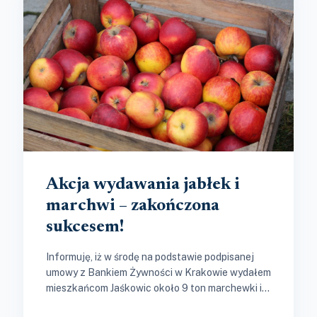
Akcja wydawania jabłek i
marchwi – zakończona
sukcesem!
Informuję, iż w środę na podstawie podpisanej
umowy z Bankiem Żywności w Krakowie wydałem
mieszkańcom Jaśkowic około 9 ton marchewki i 9
ton jabłek.\r\nW piątek...