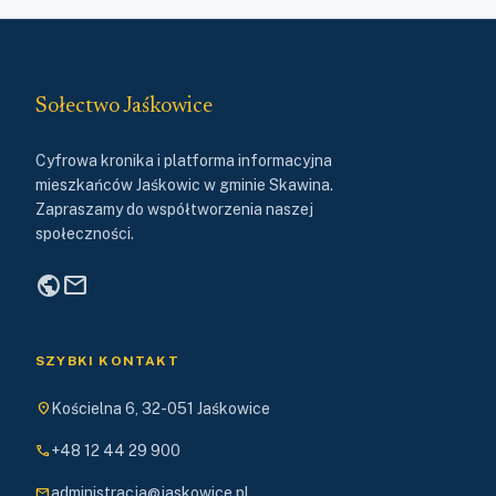
Sołectwo Jaśkowice
Cyfrowa kronika i platforma informacyjna
mieszkańców Jaśkowic w gminie Skawina.
Zapraszamy do współtworzenia naszej
społeczności.
public
mail
SZYBKI KONTAKT
location_on
Kościelna 6, 32-051 Jaśkowice
phone
+48 12 44 29 900
mail
administracja@jaskowice.pl