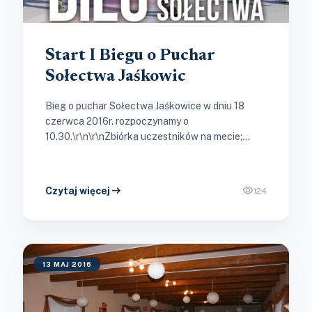
Start I Biegu o Puchar
Sołectwa Jaśkowic
Bieg o puchar Sołectwa Jaśkowice w dniu 18
czerwca 2016r. rozpoczynamy o
10.30.\r\n\r\nZbiórka uczestników na mecie;
skrzyżowanie obok posesji Pana Edwarda
Nowaka.\r\n\r\nKontakt:\r\n\r\nJózef
Tomczak\r\n\r\ntel; 668486978
arrow_right_alt
visibility
Czytaj więcej
124
13 MAJ 2016