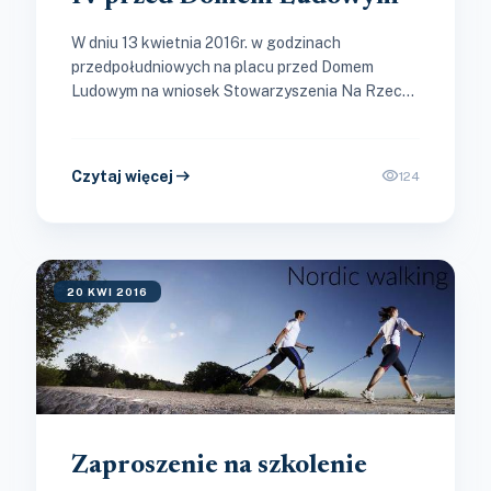
W dniu 13 kwietnia 2016r. w godzinach
przedpołudniowych na placu przed Domem
Ludowym na wniosek Stowarzyszenia Na Rzecz
Rozwoju Sołectwa Jaśkowice i Sołtysa Jaśkowic
przybędzie...
arrow_right_alt
visibility
Czytaj więcej
124
20 KWI 2016
Zaproszenie na szkolenie