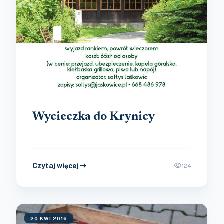
Wycieczka do Krynicy
arrow_right_alt
visibility
Czytaj więcej
124
20 KWI 2016