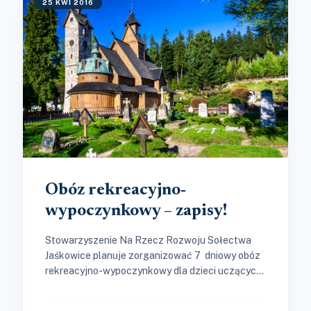
25 KWI 2016
Obóz rekreacyjno-
wypoczynkowy – zapisy!
Stowarzyszenie Na Rzecz Rozwoju Sołectwa
Jaśkowice planuje zorganizować 7 dniowy obóz
rekreacyjno-wypoczynkowy dla dzieci uczących
się w Szkole Podstawowej oraz młodzieży
gimnazjalnej w okresie wakacyjnym...