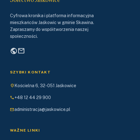
Sołectwo Jaśkowice
Cyfrowa kronika i platforma informacyjna
mieszkańców Jaśkowic w gminie Skawina.
Zapraszamy do współtworzenia naszej
społeczności.
public
mail
SZYBKI KONTAKT
location_on
Kościelna 6, 32-051 Jaśkowice
phone
+48 12 44 29 900
mail
administracja@jaskowice.pl
WAŻNE LINKI