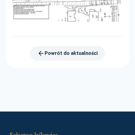
arrow_back
Powrót do aktualności